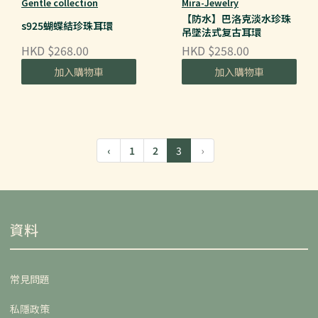
Gentle collection
Mira-Jewelry
【防水】巴洛克淡水珍珠
s925蝴蝶結珍珠耳環
吊墜法式复古耳環
HKD $268.00
HKD $258.00
加入購物車
加入購物車
‹
1
2
3
›
資料
常見問題
私隱政策