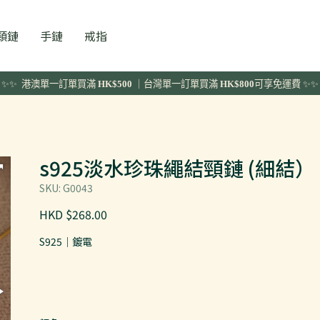
頸鏈
手鏈
戒指
✨✨ 港澳單一訂單
買滿
HK$500
｜台灣單一訂單買滿
HK$800
可享免運費 ✨✨
s925淡水珍珠繩結頸鏈 (細結）
SKU: G0043
HKD $268.00
S925｜鍍電