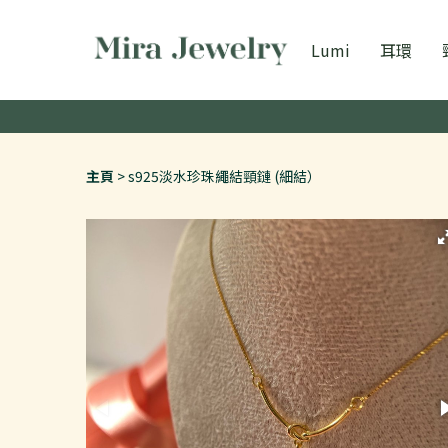
Lumi
耳環
主頁
s925淡水珍珠繩結頸鏈 (細結）