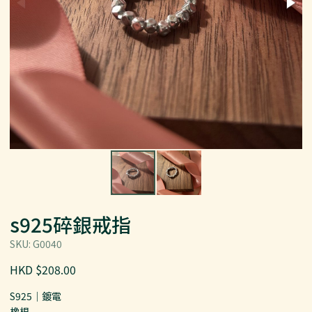
s925碎銀戒指
SKU: G0040
HKD $208.00
S925｜鍍電
橡根