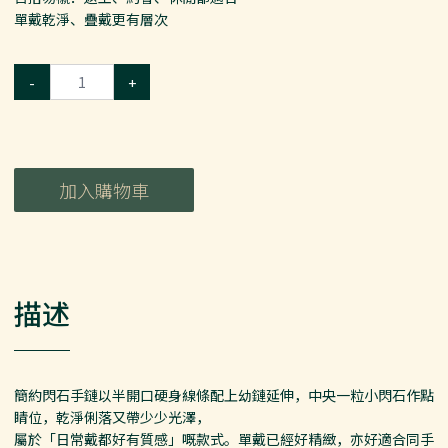
單戴乾淨、疊戴更有層次
-
+
加入購物車
描述
簡約閃石手鏈以半開口硬身線條配上幼鏈延伸，中央一粒小閃石作點
睛位，乾淨俐落又帶少少光澤，
屬於「日常戴都好有質感」嘅款式。單戴已經好精緻，亦好適合同手