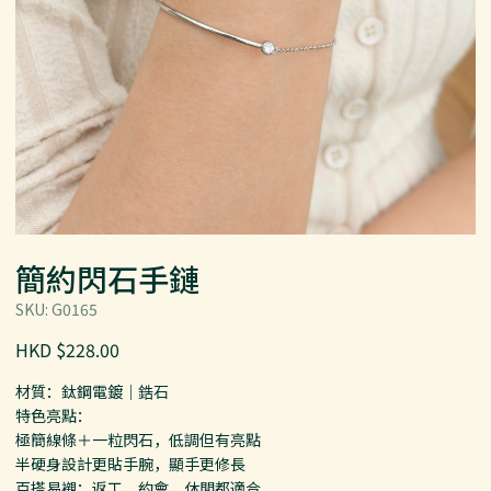
簡約閃石手鏈
SKU: G0165
HKD $228.00
材質：鈦鋼電鍍｜鋯石
特色亮點：
極簡線條＋一粒閃石，低調但有亮點
半硬身設計更貼手腕，顯手更修長
百搭易襯：返工、約會、休閒都適合