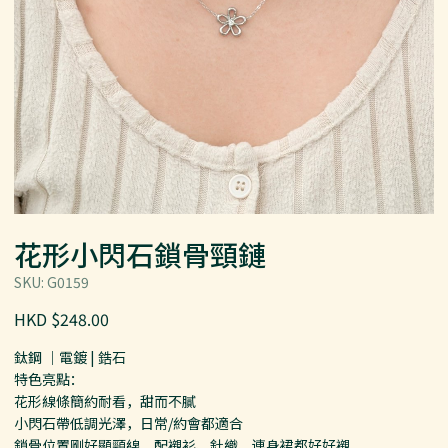
花形小閃石鎖骨頸鏈
SKU: G0159
HKD $248.00
鈦鋼 ｜電鍍 | 鋯石
特色亮點：
花形線條簡約耐看，甜而不膩
小閃石帶低調光澤，日常/約會都適合
鎖骨位置剛好顯頸線，配襯衫、針織、連身裙都好好襯