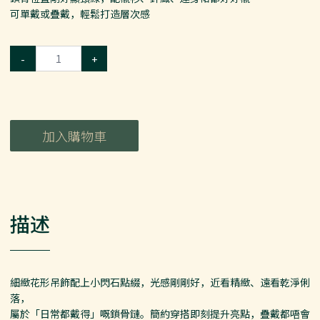
可單戴或疊戴，輕鬆打造層次感
-
+
加入購物車
描述
細緻花形吊飾配上小閃石點綴，光感剛剛好，近看精緻、遠看乾淨俐
落，
屬於「日常都戴得」嘅鎖骨鏈。簡約穿搭即刻提升亮點，疊戴都唔會