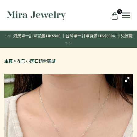
0
✨✨ 港澳單一訂單
買滿
HK$500
｜台灣單一訂單買滿
HK$800
可享免運費
✨✨
主頁
花形小閃石鎖骨頸鏈