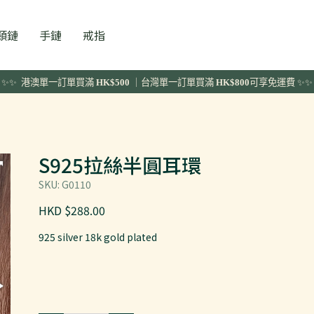
頸鏈
手鏈
戒指
✨✨ 港澳單一訂單
買滿
HK$500
｜台灣單一訂單買滿
HK$800
可享免運費 ✨✨
S925拉絲半圓耳環
SKU: G0110
HKD $288.00
925 silver 18k gold plated