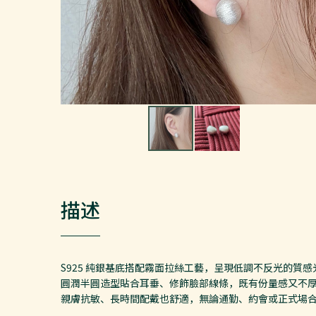
描述
S925 純銀基底搭配霧面拉絲工藝，呈現低調不反光的質感
圓潤半圓造型貼合耳垂、修飾臉部線條，既有份量感又不
親膚抗敏、長時間配戴也舒適，無論通勤、約會或正式場