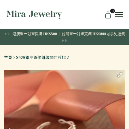
0
✨✨ 港澳單一訂單
買滿
HK$500
｜台灣單一訂單買滿
HK$800
可享免運費
✨✨
主頁
S925鏤空線條纏繞開口戒指 2