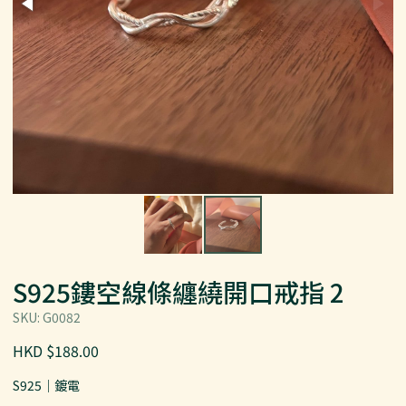
S925鏤空線條纏繞開口戒指 2
SKU: G0082
HKD $188.00
S925｜鍍電