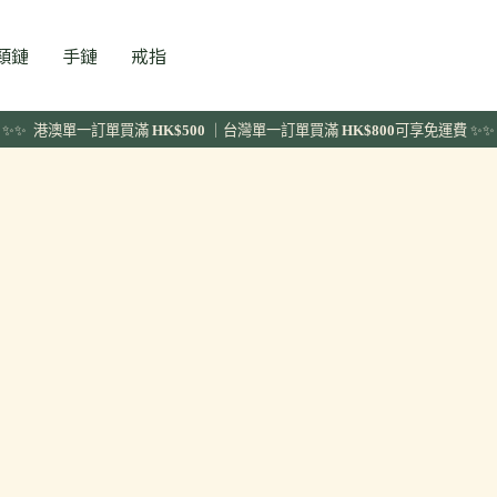
頸鏈
手鏈
戒指
✨✨ 港澳單一訂單
買滿
HK$500
｜台灣單一訂單買滿
HK$800
可享免運費 ✨✨